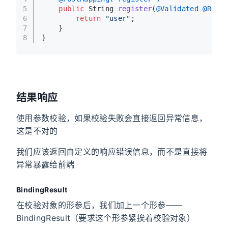
5
public
 String 
register
(
@Validated
@Requ
6
return
"user"
;
7
    }
8
}
结果响应
使用参数校验，如果校验失败会直接返回异常信息，
这是不对的
我们应该返回自定义的响应错误信息，而不是直接将
异常暴露给前端
BindingResult
在校验对象的形参后，我们加上一个形参——
BindingResult（要求这个形参紧挨着校验对象）