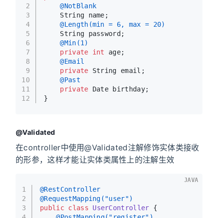
2
@NotBlank
3
    String name;
4
@Length(min = 6, max = 20)
5
    String password;
6
@Min(1)
7
private
int
 age;
8
@Email
9
private
 String email;
10
@Past
11
private
 Date birthday;
12
}
@Validated
在controller中使用@Validated注解修饰实体类接收
的形参，这样才能让实体类属性上的注解生效
JAVA
1
@RestController
2
@RequestMapping("user")
3
public
class
UserController
 {
4
@PostMapping("register")