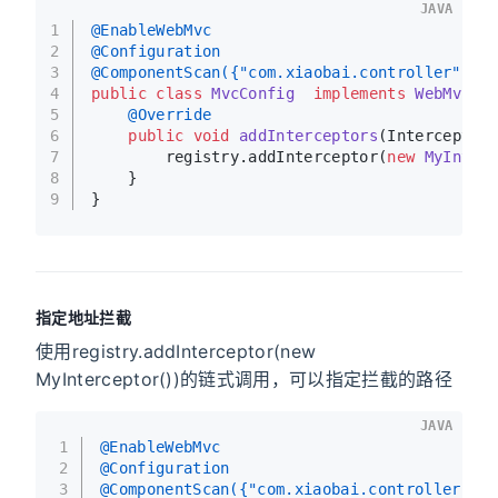
JAVA
1
@EnableWebMvc
2
@Configuration
3
@ComponentScan({"com.xiaobai.controller","c
4
public
class
MvcConfig
implements
WebMvcCo
5
@Override
6
public
void
addInterceptors
(Interceptor
7
        registry.addInterceptor(
new
MyInter
8
    }
9
}
指定地址拦截
使用registry.addInterceptor(new
MyInterceptor())的链式调用，可以指定拦截的路径
JAVA
1
@EnableWebMvc
2
@Configuration
3
@ComponentScan({"com.xiaobai.controller","c