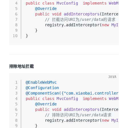
4
public
class
MvcConfig
implements
WebMvcCo
5
@Override
6
public
void
addInterceptors
(Interceptor
7
// 拦截访问URI为/user/data的请求
8
        registry.addInterceptor(
new
MyInter
9
    }
10
}
排除地址拦截
JAVA
1
@EnableWebMvc
2
@Configuration
3
@ComponentScan({"com.xiaobai.controller","c
4
public
class
MvcConfig
implements
WebMvcCo
5
@Override
6
public
void
addInterceptors
(Interceptor
7
// 排除访问URI为/user/data请求
8
        registry.addInterceptor(
new
MyInter
9
    }