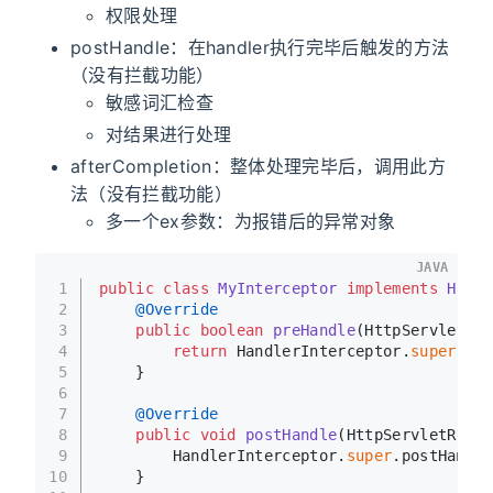
权限处理
postHandle：在handler执行完毕后触发的方法
（没有拦截功能）
敏感词汇检查
对结果进行处理
afterCompletion：整体处理完毕后，调用此方
法（没有拦截功能）
多一个ex参数：为报错后的异常对象
JAVA
1
public
class
MyInterceptor
implements
Handl
2
@Override
3
public
boolean
preHandle
(HttpServletReq
4
return
 HandlerInterceptor.
super
.pre
5
    }
6
7
@Override
8
public
void
postHandle
(HttpServletReque
9
        HandlerInterceptor.
super
.postHandle
10
    }