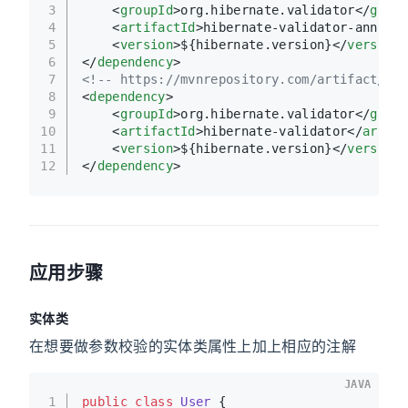
3
<
groupId
>
org.hibernate.validator
</
group
4
<
artifactId
>
hibernate-validator-annotat
5
<
version
>
${hibernate.version}
</
version
>
6
</
dependency
>
7
<!-- https://mvnrepository.com/artifact/org
8
<
dependency
>
9
<
groupId
>
org.hibernate.validator
</
group
10
<
artifactId
>
hibernate-validator
</
artifa
11
<
version
>
${hibernate.version}
</
version
>
12
</
dependency
>
应用步骤
实体类
在想要做参数校验的实体类属性上加上相应的注解
JAVA
1
public
class
User
 {