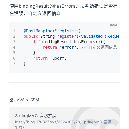
使用bindingResult的hasErrors方法判断错误是否存
在错误，自定义返回信息
JAVA
1
@PostMapping("register")
2
public
 String 
register
(
@Validated
@RequestB
3
if
(bindingResult.hasErrors()){
4
return
"error"
; 
// 自定义返回信息
5
    }
6
return
"user"
;
7
}
JAVA
>
SSM
SpringMVC-高级扩展
http://blog.170827.xyz/2024/06/28/SpringMVC-高级
扩展/